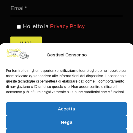
Ho letto la
Privacy Policy
Gestisci Consenso
Per fornire le migliori esperienze, utilizziamo tecnologie come i cookie per
memorizzare e/o accedere alle informazioni del dispositivo. Il consenso a
queste tecnologie ci permetterà di elaborare dati come il comportamento
di navigazione o ID unici su questo sito. Non acconsentire o ritirare il
consenso può influire negativamente su alcune caratteristiche e funzioni.
© Copyright Teamwork 2019 -
2026. All
Accetta
Rights Reserved |
Privacy Policy
|
Cookie
Policy
Nega